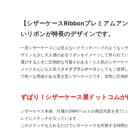
【シザーケースRibbonプレミアム
いリボンが特長のデザインです。
一見シザーケースには見えないクラッチバックのようなシザー
ザインも少し大人感のあるリボンをイメージして作られて
運びするときに圧倒的な可愛さがある！と人気のシザーケ
メイクさんにも人気で
メイクブラシケース
としてもご使用
で色々な用途がある置き型シザーケースです。女性に圧倒
ずばり！シザーケース屋ドットコムが
シザーケース本体、付属の2WAYベルトの商品写真を見て
レイにステッチが入っています。
このステッチを入れるだけでシザーケースを作製する時間