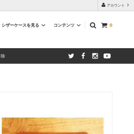
アカウント
シザーケースを見る
コンテンツ
0
Smart
TVドラマ、映画、CMに提供
解除
Pocket
スタイリスト美容師さんが選ぶシザーケ
ースランキング！
プレミアムアンティーク
スを実際
(特別仕様革)
シザーケースはどう選ぶ？
オリジナルブラシケース
ご購入を
シザーケースのメンテナンス
置き型シザーケース
ース
(持ち運び用)
プレゼントとしてのシザーケースの選び
方
て -