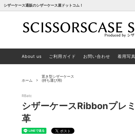
シザーケース通販のシザーケース屋ドットコム！
Natural
電話で注文する！
Cute
Faxで
About us
ご利用ガイド
お問い合わせ
着用写真(
Sweet
お客様からの声
Pretty
シザー
ついて
Crepe
Ribbon
アシスタント美容師さんが選ぶシザーケ
シザー
置き型シザーケース
ホーム
(持ち運び用)
ースランキング！
側って
プレミアムピンク
プレミ
(当店限定/別注ピンク革)
トリマー用のシザーケースをお探しなら
(冬限定
本物の
RBatc
シザーケースRibbonプ
4丁シザーホルダー
5丁シ
(交換用)
高品質なシザーケースは職人が生み出す
(交換用
お客様
革
お買い得！アウトレット
初めての方はこちら！
サイト