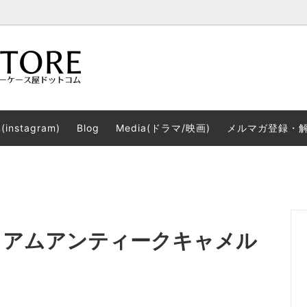
注文する！
Simple
シザーケース使用上の注意点
instagram)
Blog
Media(ドラマ/映画)
メルマガ登録・
ケースに使用している革の品質に
Lovely
修理依頼について
Roll
ケース品質を見抜く！？本体の裏
店舗訪問～気になるシザーケー
チェックしていますか？
手に取って見てみたい
アムホワイト
限定シザーケース
作製)
革製品を持つメリット
シザーケース屋ドットコムでの
お考えなら
レミアムアンティークキャメル
ザーホルダー
2WAY本革ベルト
)
がチェックする美容師の○○
色々な使い方ができるシザーケ
マップ（目次）
シザーケース屋ドットコムについ