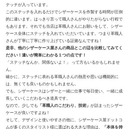
テッチが入っています。
このステッチを入れるだけでシザーケースを作製する時間が圧倒
的に違います。はっきり言って職人さんがやりたがらない行程で
もあります。それでも当店は革職人さんにお願いをして、シザー
ケース全体にステッチを入れていただいています。つまり革職人
さんが丁寧に丁寧に作り上げている証拠なんですね！
是非、他のシザーケース屋さんの商品とこの辺を比較してみてく
ださい！違いが簡単にわかる１つの点です！
「ステッチなんか、関係ないよ！」 って方もいるかもしれませ
ん。
確かに、ステッチに表れる革職人さんの熱意や思いは機能的に
は、無くても良いものかもしれません。
でも。シザーケースはシザーと一緒に仕事で毎日使い、一緒に成
長していくこだわるべき道具です。
なので。少しでも
「革職人のこだわり、技術」
が詰まったシザー
ケースが良いですよね！
そして、デザインと使いやすさの他に、シザーケース屋ドットコ
ムが多くのスタイリスト様に選ばれる大きな理由は、
「本体を持