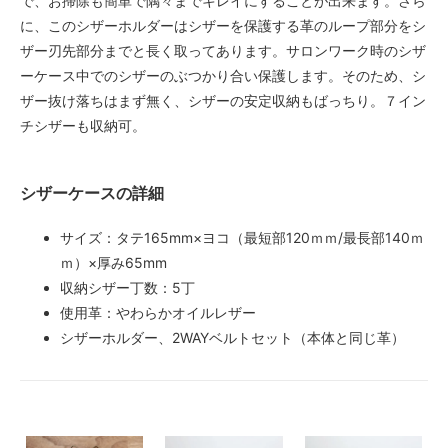
で、お掃除も簡単で隅々までキレイにすることが出来ます。さら
に、このシザーホルダーはシザーを保護する革のループ部分をシ
ザー刃先部分までと長く取ってあります。サロンワーク時のシザ
ーケース中でのシザーのぶつかり合い保護します。そのため、シ
ザー抜け落ちはまず無く、シザーの安定収納もばっちり。７イン
チシザーも収納可。
シザーケースの詳細
サイズ：タテ165mm×ヨコ（最短部120ｍｍ/最長部140ｍ
ｍ）×厚み65mm
収納シザー丁数：5丁
使用革：やわらかオイルレザー
シザーホルダー、2WAYベルトセット（本体と同じ革）