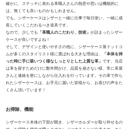
確かに、ステッチに表れる革職人さんの熱意や思いは機能的に
は、無くても良いものかもしれません。
でも。シザーケースはシザーと一緒に仕事で毎日使い、一緒に成
長していくこだわるべき道具です。
なので。少しでも
「革職人のこだわり、技術」
が詰まったシザー
ケースが良いですよね！
そして、デザインと使いやすさの他に、シザーケース屋ドットコ
ムが多くのスタイリスト様に選ばれる大きな理由は、
「本体を持
った時に手に吸いつく様なしっとりとした上質な革」
です。当店
は革を探すためだけに数年間かけ、品質を崩さない様、常に革屋
さんと連絡を密にしながら仕入れを行っています。その革で作ら
れたシザーケースは、お手元に届いた皆様から、お喜びの声をた
くさん頂いています！
お掃除、機能
シザーケース本体の下部が開き、シザーホルダーが取り外せるの