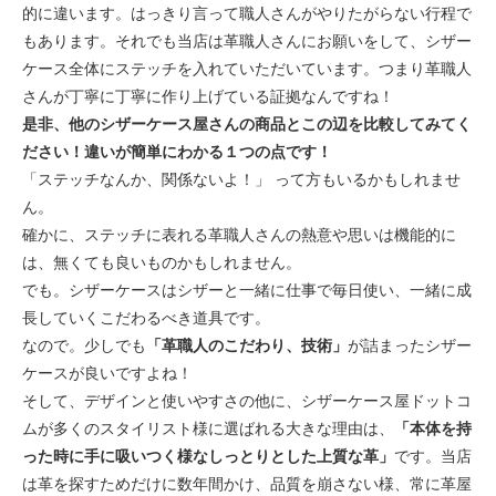
的に違います。はっきり言って職人さんがやりたがらない行程で
もあります。それでも当店は革職人さんにお願いをして、シザー
ケース全体にステッチを入れていただいています。つまり革職人
さんが丁寧に丁寧に作り上げている証拠なんですね！
是非、他のシザーケース屋さんの商品とこの辺を比較してみてく
ださい！違いが簡単にわかる１つの点です！
「ステッチなんか、関係ないよ！」 って方もいるかもしれませ
ん。
確かに、ステッチに表れる革職人さんの熱意や思いは機能的に
は、無くても良いものかもしれません。
でも。シザーケースはシザーと一緒に仕事で毎日使い、一緒に成
長していくこだわるべき道具です。
なので。少しでも
「革職人のこだわり、技術」
が詰まったシザー
ケースが良いですよね！
そして、デザインと使いやすさの他に、シザーケース屋ドットコ
ムが多くのスタイリスト様に選ばれる大きな理由は、
「本体を持
った時に手に吸いつく様なしっとりとした上質な革」
です。当店
は革を探すためだけに数年間かけ、品質を崩さない様、常に革屋