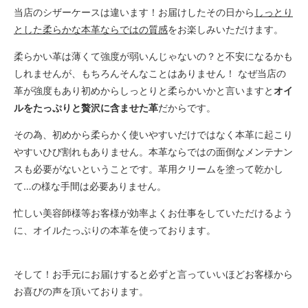
当店のシザーケースは違います！お届けしたその日から
しっとり
とした柔らかな本革ならではの質感
をお楽しみいただけます。
柔らかい革は薄くて強度が弱いんじゃないの？と不安になるかも
しれませんが、もちろんそんなことはありません！ なぜ当店の
革が強度もあり初めからしっとりと柔らかいかと言いますと
オイ
ルをたっぷりと贅沢に含ませた革
だからです。
その為、初めから柔らかく使いやすいだけではなく本革に起こり
やすいひび割れもありません。本革ならではの面倒なメンテナン
スも必要がないということです。革用クリームを塗って乾かし
て…の様な手間は必要ありません。
忙しい美容師様等お客様が効率よくお仕事をしていただけるよう
に、オイルたっぷりの本革を使っております。
そして！お手元にお届けすると必ずと言っていいほどお客様から
お喜びの声を頂いております。