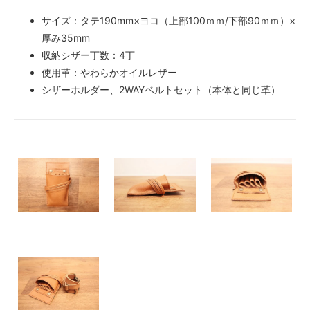
サイズ：タテ190mm×ヨコ（上部100ｍｍ/下部90ｍｍ）×
厚み35mm
収納シザー丁数：4丁
使用革：やわらかオイルレザー
シザーホルダー、2WAYベルトセット（本体と同じ革）