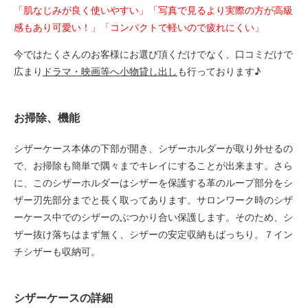
「肌なじみが良く使いやすい」「写真で見るより実際の方が高級
感もあり可愛い！」「コンパクトで軽いので疲れにくい」
今ではたくさんのお客様にお選び頂くだけでなく、口コミだけで
広まり
ドラマ・映画等へ小物貸し出し
も行っております♪
お掃除、機能
シザーケース本体の下部が開き、シザーホルダーが取り外せるの
で、お掃除も簡単で隅々までキレイにすることが出来ます。さら
に、このシザーホルダーはシザーを保護する革のループ部分をシ
ザー刃先部分までと長く取ってあります。サロンワーク時のシザ
ーケース中でのシザーのぶつかり合い保護します。そのため、シ
ザー抜け落ちはまず無く、シザーの安定収納もばっちり。７イン
チシザーも収納可。
シザーケースの詳細