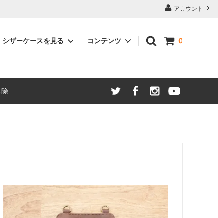
アカウント
シザーケースを見る
コンテンツ
0
Smart
TVドラマ、映画、CMに提供
解除
Pocket
スタイリスト美容師さんが選ぶシザーケ
ースランキング！
プレミアムアンティーク
スを実際
(特別仕様革)
シザーケースはどう選ぶ？
オリジナルブラシケース
ご購入を
シザーケースのメンテナンス
置き型シザーケース
ース
(持ち運び用)
プレゼントとしてのシザーケースの選び
方
て -