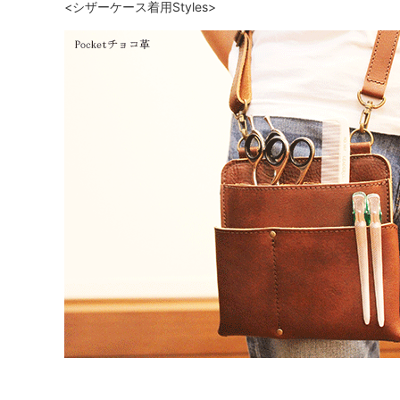
<シザーケース着用Styles>