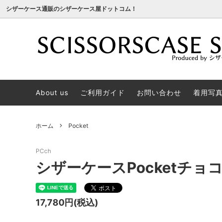
シザーケース通販のシザーケース屋ドットコム！
Natural
電話で注文する！
Cute
Faxで
About us
ご利用ガイド
お問い合わせ
着用写真(
Sweet
お客様からの声
Pretty
シザー
ついて
Crepe
Ribbon
アシスタント美容師さんが選ぶシザーケ
シザー
ホーム
Pocket
ースランキング！
側って
プレミアムピンク
プレミ
PCch
(当店限定/別注ピンク革)
トリマー用のシザーケースをお探しなら
(冬限定
本物の
シザーケースPocketチョ
4丁シザーホルダー
5丁シ
(交換用)
高品質なシザーケースは職人が生み出す
(交換用
お客様
17,780円(税込)
お買い得！アウトレット
初めての方はこちら！
サイト