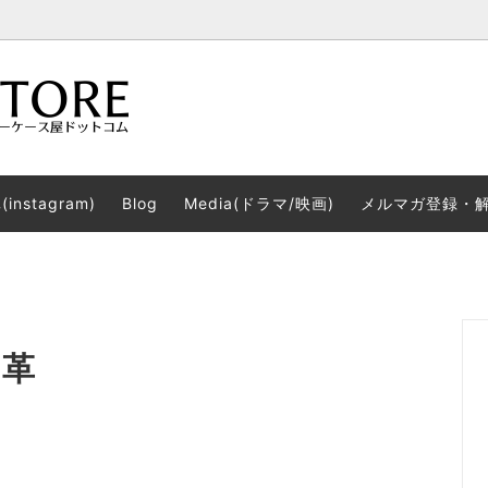
注文する！
Simple
シザーケース使用上の注意点
instagram)
Blog
Media(ドラマ/映画)
メルマガ登録・
ケースに使用している革の品質に
Lovely
修理依頼について
Roll
ケース品質を見抜く！？本体の裏
店舗訪問～気になるシザーケー
チェックしていますか？
手に取って見てみたい
アムホワイト
限定シザーケース
作製)
革製品を持つメリット
シザーケース屋ドットコムでの
コ革
お考えなら
ザーホルダー
2WAY本革ベルト
)
がチェックする美容師の○○
色々な使い方ができるシザーケ
マップ（目次）
シザーケース屋ドットコムについ