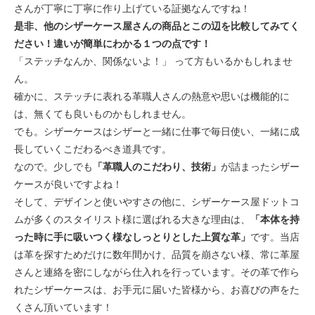
さんが丁寧に丁寧に作り上げている証拠なんですね！
是非、他のシザーケース屋さんの商品とこの辺を比較してみてく
ださい！違いが簡単にわかる１つの点です！
「ステッチなんか、関係ないよ！」 って方もいるかもしれませ
ん。
確かに、ステッチに表れる革職人さんの熱意や思いは機能的に
は、無くても良いものかもしれません。
でも。シザーケースはシザーと一緒に仕事で毎日使い、一緒に成
長していくこだわるべき道具です。
なので。少しでも
「革職人のこだわり、技術」
が詰まったシザー
ケースが良いですよね！
そして、デザインと使いやすさの他に、シザーケース屋ドットコ
ムが多くのスタイリスト様に選ばれる大きな理由は、
「本体を持
った時に手に吸いつく様なしっとりとした上質な革」
です。当店
は革を探すためだけに数年間かけ、品質を崩さない様、常に革屋
さんと連絡を密にしながら仕入れを行っています。その革で作ら
れたシザーケースは、お手元に届いた皆様から、お喜びの声をた
くさん頂いています！