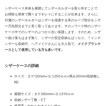
シザーケース本体を展開してシザーホルダーを取り外すことで、
お掃除も簡単で隅々までキレイにすることが出来ます。さらに、
付属のシザーホルダーはシザーを保護する革のループ部分をシザ
ー刃先部分までと長く取ってあります。サロンワーク時のシザー
ケース中でのシザーのぶつかり合い保護します。そのため、シザ
ー抜け落ちはまず無く、シザーの安定収納もばっちり。７インチ
シザーも収納可。ヘアメイクさんにも大人気で、
メイクブラシケ
ースとして使用している方も多いです。
シザーケースの詳細
サイズ：タテ120mm×ヨコ250ｍｍ×厚み30mm(収納無し
時)
展開サイズ：タテ390mm×ヨコ510ｍｍ
収納シザー丁数：5丁
使用革：やわらかオイルレザー