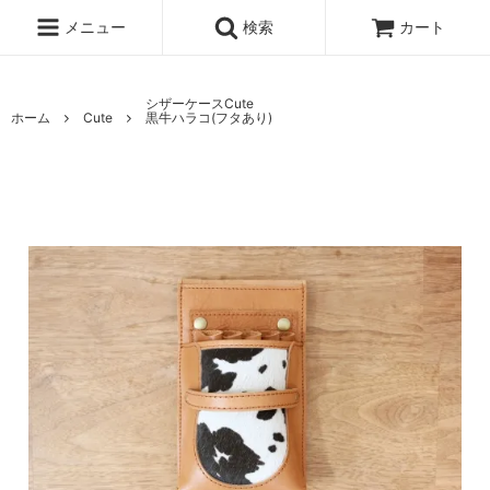
メニュー
検索
カート
シザーケースCute
ホーム
Cute
黒牛ハラコ(フタあり)