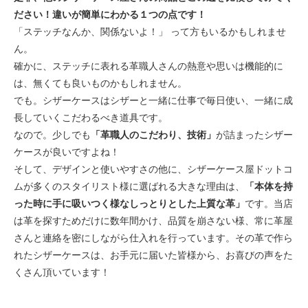
ださい！違いが簡単にわかる１つの点です！
「ステッチなんか、関係ないよ！」 って方もいるかもしれませ
ん。
確かに、ステッチに表れる革職人さんの熱意や思いは機能的に
は、無くても良いものかもしれません。
でも。シザーケースはシザーと一緒に仕事で毎日使い、一緒に成
長していくこだわるべき道具です。
なので。少しでも
「革職人のこだわり、技術」
が詰まったシザー
ケースが良いですよね！
そして、デザインと使いやすさの他に、シザーケース屋ドットコ
ムが多くのスタイリスト様に選ばれる大きな理由は、
「本体を持
った時に手に吸いつく様なしっとりとした上質な革」
です。当店
は革を探すためだけに数年間かけ、品質を崩さない様、常に革屋
さんと連絡を密にしながら仕入れを行っています。その革で作ら
れたシザーケースは、お手元に届いた皆様から、お喜びの声をた
くさん頂いています！