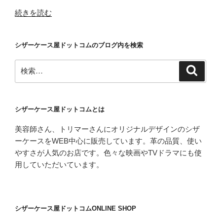
“道
続きを読む
具
が
シザーケース屋ドットコムのブログ内を検索
少
な
検
検
い
索
索:
理・
美
容
シザーケース屋ドットコムとは
師
美容師さん、トリマーさんにオリジナルデザインのシザ
さ
ーケースをWEB中心に販売しています。革の品質、使い
ん
やすさが人気のお店です。色々な映画やTVドラマにも使
に
用していただいています。
オ
ス
ス
メ
シザーケース屋ドットコムONLINE SHOP
し