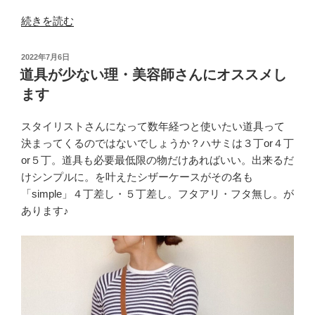
の
“お
続きを読む
問
い
投
2022年7月6日
合
稿
道具が少ない理・美容師さんにオススメし
日:
わ
ます
せ
い
スタイリストさんになって数年経つと使いたい道具って
た
決まってくるのではないでしょうか？ハサミは３丁or４丁
だ
or５丁。道具も必要最低限の物だけあればいい。出来るだ
き
けシンプルに。を叶えたシザーケースがその名も
ま
「simple」４丁差し・５丁差し。フタアリ・フタ無し。が
し
あります♪
た。”
の