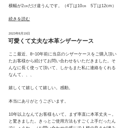
横幅が2㎝だけ違うんです。（4丁は10㎝ 5丁は12cm）
“あ
続きを読む
な
た
投
2023年8月19日
は
稿
可愛くて丈夫な本革シザーケース
日:
ど
っ
ここ最近、8~10年前に当店のシザーケースをご購入頂い
ち
たお客様から続けてお問い合わせをいただきました。そ
派？？”
んなに長く使って頂いて、しかもまた私に連絡をくれる
の
なんて、、、
嬉しくて嬉しくて嬉しい。感動。
本当にありがとうございます。
10年以上なんてお客様もいて。まず率直に本革丈夫～。
と驚きました。きっとご使用方法もすごく上手だったん
でしょうね。（お問い合わせの感じで人柄の良さが滲み