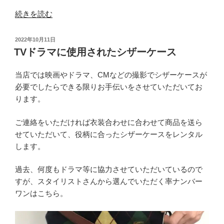
の
“真
続きを読む
っ
白
投
2022年10月11日
な
稿
TVドラマに使用されたシザーケース
日:
シ
ザ
当店では映画やドラマ、CMなどの撮影でシザーケースが
ー
必要でしたらできる限りお手伝いをさせていただいてお
ケ
ります。
ー
ス”
ご連絡をいただければ衣装合わせに合わせて商品を送ら
の
せていただいて、役柄に合ったシザーケースをレンタル
します。
過去、何度もドラマ等に協力させていただいているので
すが、スタイリストさんから選んでいただく率ナンバー
ワンはこちら。