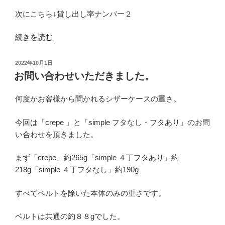
次にこちら↓貸し出し率ナンバー２
“TV
続きを読む
ド
ラ
投
2022年10月1日
マ
稿
お問い合わせいただきました。
日:
に
使
何度かお客様から聞かれるシザーケースの重さ。
用
さ
今回は「crepe 」と「simple フタなし・フタあり」のお問
れ
い合わせを頂きました。
た
シ
まず「crepe」約265g「simple ４丁フタあり」約
ザ
218g「simple ４丁フタなし」約190g
ー
すべてベルトを除いた本体のみの重さです。
ケ
ー
ベルトは共通の約８８gでした。
ス”