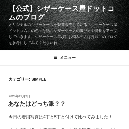
コ
【公式】シザーケース屋ドットコ
ン
ムのブログ
テ
ン
オリジナルのシザーケースを製造販売している「シザーケース屋
ツ
ドットコム」の色々な話。シザーケースの選び方や特長をアップ
していきます。シザーケース選びにお悩みの方は是非このブログ
へ
を参考にしてみてくださいね。
ス
キ
メニュー
ッ
プ
カテゴリー:
SIMPLE
投
2025年12月2日
稿
あなたはどっち派？？
日:
今日の着用写真は4丁と5丁と付けて比べてみました！