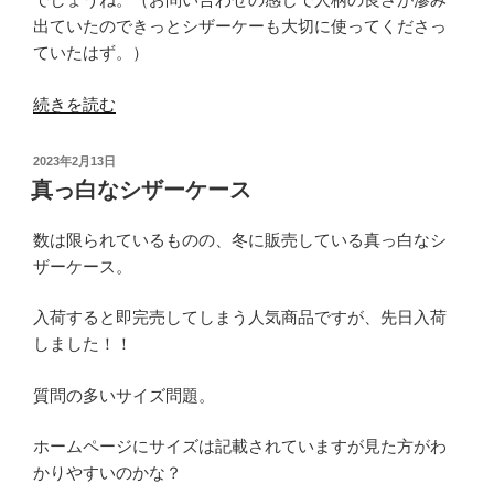
出ていたのできっとシザーケーも大切に使ってくださっ
ていたはず。）
“可
続きを読む
愛
く
投
2023年2月13日
て
稿
真っ白なシザーケース
日:
丈
夫
数は限られているものの、冬に販売している真っ白なシ
な
ザーケース。
本
革
入荷すると即完売してしまう人気商品ですが、先日入荷
シ
しました！！
ザ
ー
質問の多いサイズ問題。
ケ
ホームページにサイズは記載されていますが見た方がわ
ー
かりやすいのかな？
ス”