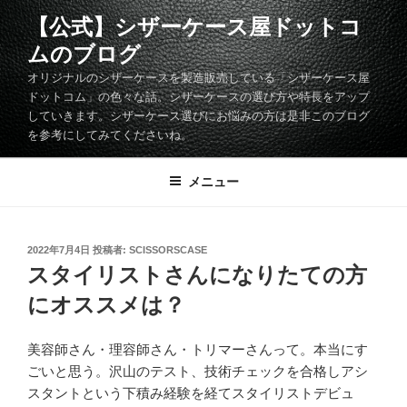
コ
【公式】シザーケース屋ドットコ
ン
ムのブログ
テ
ン
オリジナルのシザーケースを製造販売している「シザーケース屋
ツ
ドットコム」の色々な話。シザーケースの選び方や特長をアップ
していきます。シザーケース選びにお悩みの方は是非このブログ
へ
を参考にしてみてくださいね。
ス
キ
メニュー
ッ
プ
投
2022年7月4日
投稿者:
SCISSORSCASE
稿
スタイリストさんになりたての方
日:
にオススメは？
美容師さん・理容師さん・トリマーさんって。本当にす
ごいと思う。沢山のテスト、技術チェックを合格しアシ
スタントという下積み経験を経てスタイリストデビュ