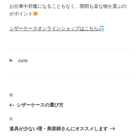
お仕事中邪魔になることもなく、開閉も楽な物を選ぶの
がポイント
シザーケースオンラインショップはこちら
カ
CUTE
テ
ゴ
リ
ー
投
前
前
稿
の
シザーケースの選び方
ナ
投
ビ
稿
次
次
ゲ
の
道具が少ない理・美容師さんにオススメします
投
ー