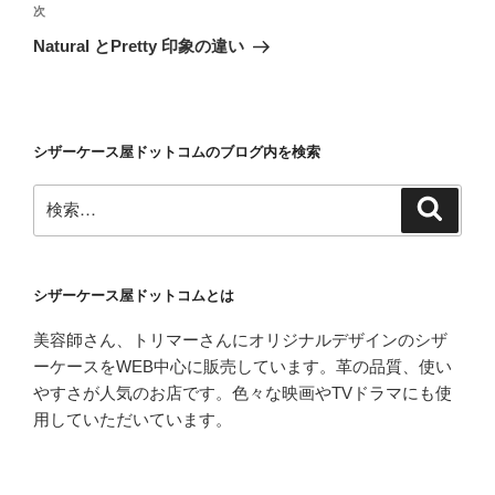
ビ
稿
次
次
ゲ
の
Natural とPretty 印象の違い
投
ー
稿
シ
ョ
シザーケース屋ドットコムのブログ内を検索
ン
検
検
索
索:
シザーケース屋ドットコムとは
美容師さん、トリマーさんにオリジナルデザインのシザ
ーケースをWEB中心に販売しています。革の品質、使い
やすさが人気のお店です。色々な映画やTVドラマにも使
用していただいています。