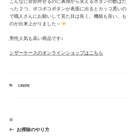
こんなに全部外せるのに裏側から見えるボタンの数はた
った２つ。ボコボコボタンが表面に出るとカッコ悪いの
で職人さんにお願いして見た目は良く。機能も良い。も
のが出来上がりました～
男性人気も高い商品です♪
シザーケースのオンラインショップはこちら
カ
CREPE
テ
ゴ
リ
ー
投
前
前
稿
の
お掃除のやり方
ナ
投