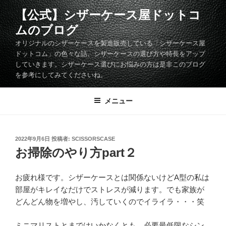
コ
【公式】シザーケース屋ドットコ
ン
ムのブログ
テ
ン
オリジナルのシザーケースを製造販売している「シザーケース屋
ツ
ドットコム」の色々な話。シザーケースの選び方や特長をアップ
していきます。シザーケース選びにお悩みの方は是非このブログ
へ
を参考にしてみてくださいね。
ス
キ
メニュー
ッ
プ
投
2022年9月6日
投稿者:
SCISSORSCASE
稿
お掃除のやり方part２
日:
お疲れ様です。シザーケースとは関係ないけどA型の私は
部屋がキレイなだけでストレスが減ります。でも家族が
どんどん物を増やし、汚していくのでイライラ・・・笑
ミニマリストとまではいかなくとも、必要最低限なシン