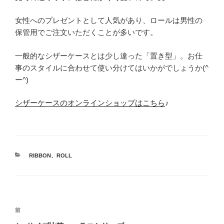
女性へのプレゼントとして人気があり、ロールは男性の
保管用でご注文いただくことが多いです。
一般的なシザーケースとは少し違った「置き型」。お仕
事のスタイルに合わせて使い分けてはいかがでしょうか(^
ー^)
シザーケースのオンラインショップはこちら
♪
カ
RIBBON
、
ROLL
テ
ゴ
リ
ー
投
前
前
稿
の