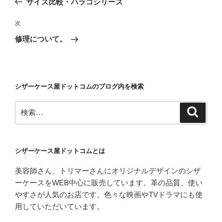
サイズ比較・ハラコシリーズ
ナ
投
ビ
稿
次
次
ゲ
の
修理について。
投
ー
稿
シ
ョ
シザーケース屋ドットコムのブログ内を検索
ン
検
検
索
索:
シザーケース屋ドットコムとは
美容師さん、トリマーさんにオリジナルデザインのシザ
ーケースをWEB中心に販売しています。革の品質、使い
やすさが人気のお店です。色々な映画やTVドラマにも使
用していただいています。