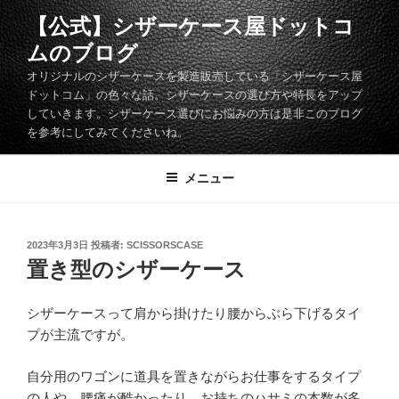
コ
【公式】シザーケース屋ドットコ
ン
ムのブログ
テ
ン
オリジナルのシザーケースを製造販売している「シザーケース屋
ツ
ドットコム」の色々な話。シザーケースの選び方や特長をアップ
していきます。シザーケース選びにお悩みの方は是非このブログ
へ
を参考にしてみてくださいね。
ス
キ
メニュー
ッ
プ
投
2023年3月3日
投稿者:
SCISSORSCASE
稿
置き型のシザーケース
日:
シザーケースって肩から掛けたり腰からぶら下げるタイ
プが主流ですが。
自分用のワゴンに道具を置きながらお仕事をするタイプ
の人や、腰痛が酷かったり、お持ちのハサミの本数が多